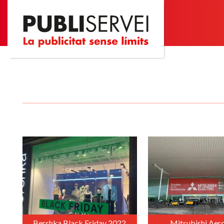
Vés
al
contingut
Bershka Black Friday 2022
Mitsubishi Aer