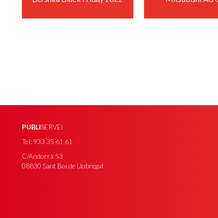
+
+
PUBLI
SERVEI
Tel: 933 35 61 61
C/Andorra 53
08830 Sant Boi de Llobregat