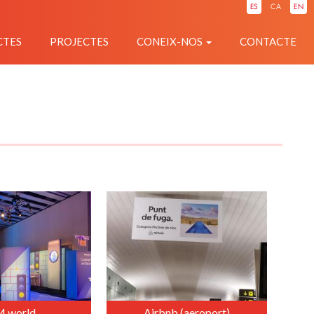
ES
CA
EN
CTES
PROJECTES
CONEIX-NOS
CONTACTE
 world
Airbnb (aeroport)