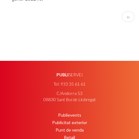
PAGINACIÓ
Pàgin
››
següe
PUBLI
SERVEI
Tel: 933 35 61 61
C/Andorra 53
08830 Sant Boi de Llobregat
Publievents
PEU
Publicitat exterior
Punt de venda
Retail