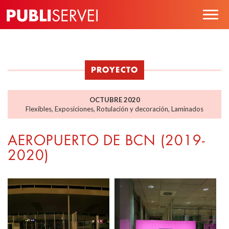
Pasar
Togg
al
navig
contenido
principal
PROYECTO
OCTUBRE 2020
Flexibles
,
Exposiciones
,
Rotulación y decoración
,
Laminados
AEROPUERTO DE BCN (2019-
2020)