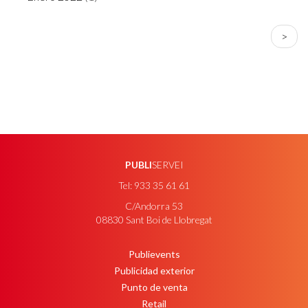
PAGINACIÓN
Sigui
>
págin
PUBLI
SERVEI
Tel: 933 35 61 61
C/Andorra 53
08830 Sant Boi de Llobregat
Publievents
PEU
Publicidad exterior
Punto de venta
Retail