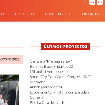
ES
CA
EN
TOS
PROYECTOS
CONÓCENOS
CONTACTO
ÚLTIMOS PROYECTOS
AGOSTO 2022
Campaña "Mañana es hoy"
Bershka Black Friday 2022
Mitsubishi Aereopuerto
Smart City Expo World Congress 2022
VM world
Airbnb (aeropuerto)
Exposición "Una història compartida a
Cornellà"
PLV La Gula del Norte