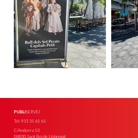
PUBLI
SERVEI
Tel: 933 35 61 61
C/Andorra 53
08830 Sant Boi de Llobregat