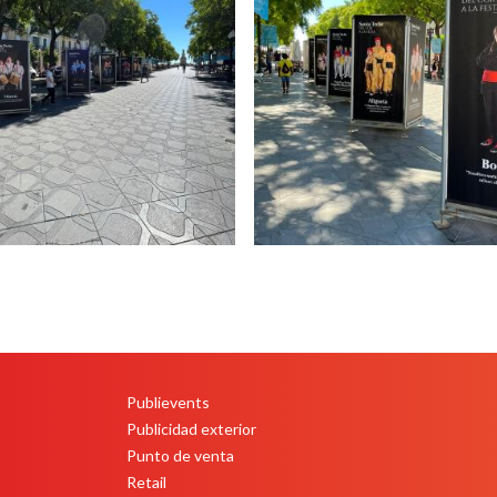
Publievents
PEU
Publicidad exterior
Punto de venta
Retail