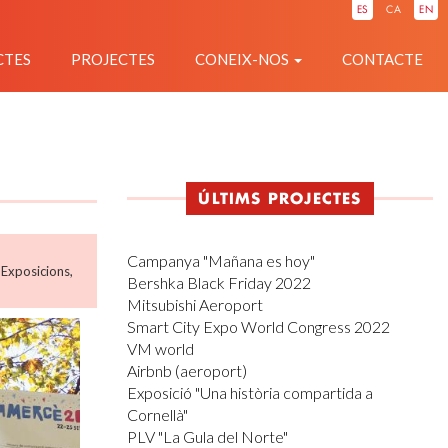
ES
CA
EN
CTES
PROJECTES
CONEIX-NOS
CONTACTE
ÚLTIMS PROJECTES
Campanya "Mañana es hoy"
,
Exposicions
,
Bershka Black Friday 2022
Mitsubishi Aeroport
Smart City Expo World Congress 2022
VM world
Airbnb (aeroport)
Exposició "Una història compartida a
Cornellà"
PLV "La Gula del Norte"