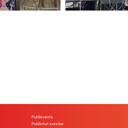
Publievents
PEU
Publicitat exterior