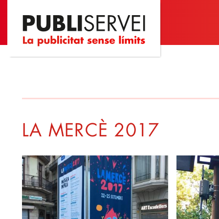
Vés
al
contingut
LA MERCÈ 2017