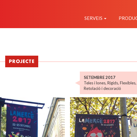
NAVEGACIÓ
PRINCIPAL
SERVEIS
PRODU
PROJECTE
SETEMBRE 2017
Teles i lones
,
Rígids
,
Flexibles
Retolació i decoració