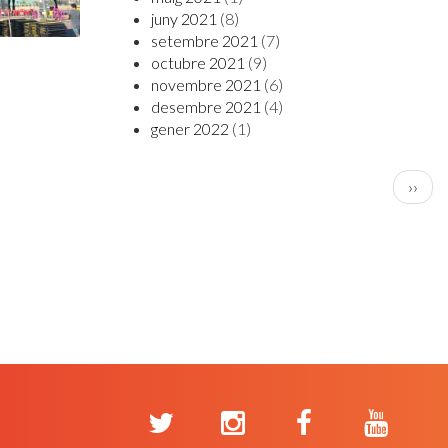
juny 2021
(8)
setembre 2021
(7)
octubre 2021
(9)
novembre 2021
(6)
desembre 2021
(4)
gener 2022
(1)
PAGINACIÓ
Pàgin
››
següe